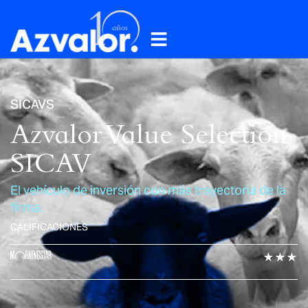
SICAVS
Azvalor Value Selection
SICAV
El vehículo de inversión con más trayectoria de la
firma.
CALIFICACIONES
★★★