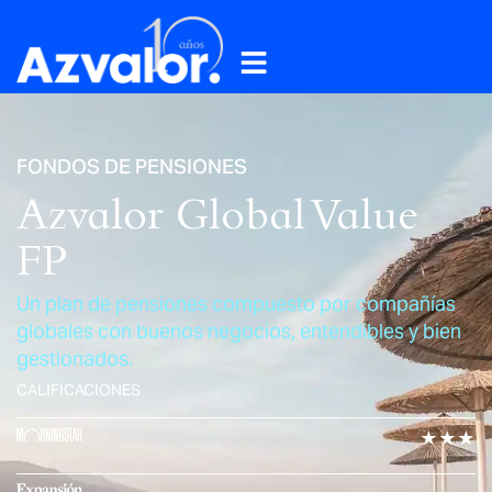
FONDOS DE PENSIONES
Azvalor Global Value
FP
Un plan de pensiones compuesto por compañías
globales con buenos negocios, entendibles y bien
gestionados.
CALIFICACIONES
★★★