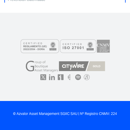
© Azvalor Asset Management SGIIC SAU | Nº Registro CNMV: 224