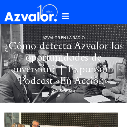
AZVALOR EN LA RADIO
¿Cómo detecta Azvalor las
oportunidades de
inversión? | Expansión
Podcast «En Acción»
22/09/2025