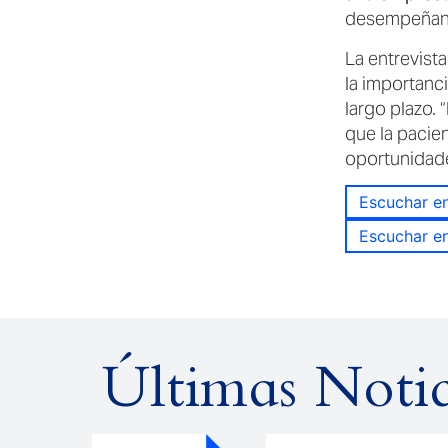
desempeñan l
La entrevista
la importanc
largo plazo. “
que la pacie
oportunidade
Escuchar en
Escuchar en
Últimas Notic