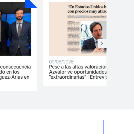
09/06/2026
05/06/2
Pese a las altas valoraciones de las bolsas,
Azvalor 
Azvalor ve oportunidades de inversión
variable
"extraordinarias" | Entrevista en Expansión
FINECT