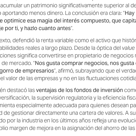
acumular un patrimonio significativamente superior al 
o aportando menos dinero. La conclusión era clara: “
Hay 
 optimice esa magia del interés compuesto, que capita
e por ti, y hazlo cuanto antes
”.
exto, defendió la renta variable como el activo que his
bilidades reales a largo plazo. Desde la óptica del
value
cciones significa convertirse en propietario de negocios
 de mercado. “
Nos gusta comprar negocios, nos gusta
 gorro de empresarios
”, afirmó, subrayando que el verd
el valor de las empresas y no en las fluctuaciones cotid
én destacó las
ventajas de los fondos de inversión
como 
versificación, la supervisión regulatoria y la eficiencia fi
mienta especialmente adecuada para quienes desean par
 de gestionar directamente una cartera de valores. A su 
 por la industria en los últimos años refleja una evoluc
plio margen de mejora en la asignación del ahorro de las 