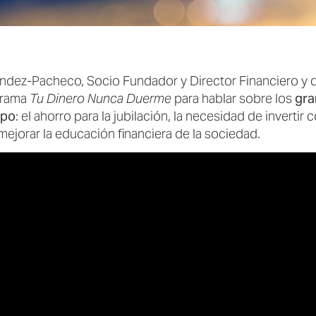
ndez-Pacheco, Socio Fundador y Director Financiero y 
ograma
Tu Dinero Nunca Duerme
para hablar sobre los
gra
mpo
: el ahorro para la jubilación, la necesidad de invertir 
mejorar la educación financiera de la sociedad.