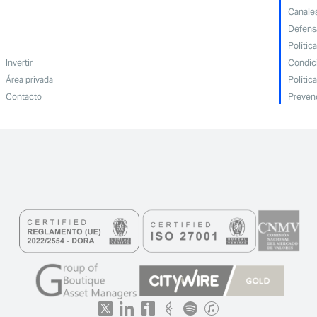
Canale
Defensa
Polític
Invertir
Condici
Área privada
Polític
Contacto
Preven