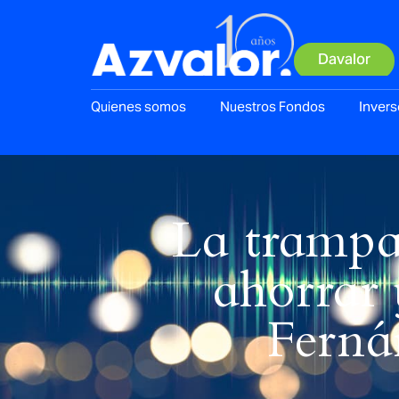
Davalor
Quienes somos
Nuestros Fondos
Invers
La trampa 
ahorrar 
Ferná