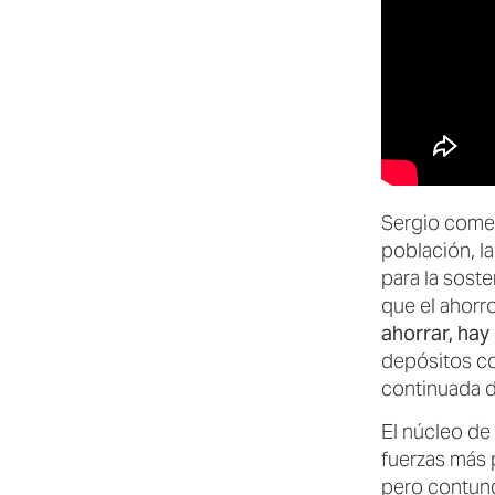
Sergio comen
población, l
para la soste
que el ahorro
ahorrar, hay 
depósitos con
continuada d
El núcleo de
fuerzas más p
pero contund