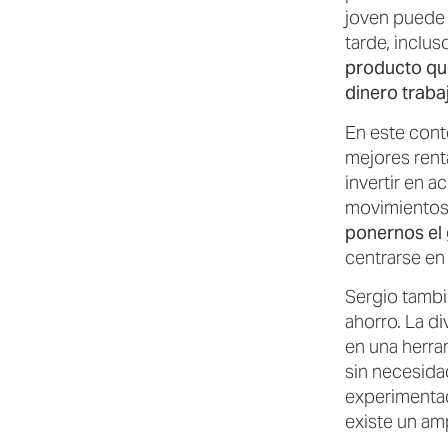
joven puede 
tarde, inclus
producto que
dinero trabaj
En este cont
mejores renta
invertir en a
movimientos
ponernos el
centrarse en 
Sergio tambi
ahorro. La di
en una herra
sin necesidad
experimentado
existe un am