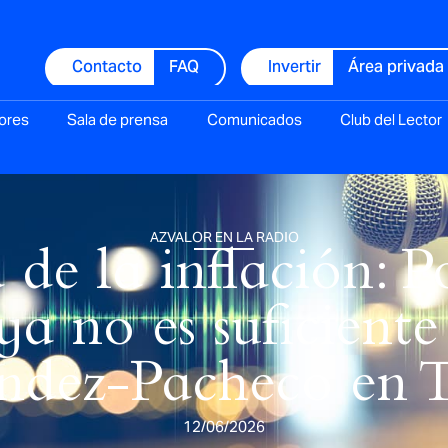
Contacto
FAQ
Invertir
Área privada
ores
Sala de prensa
Comunicados
Club del Lector
AZVALOR EN LA RADIO
de la inflación: P
ya no es suficiente
ndez-Pacheco e
12/06/2026