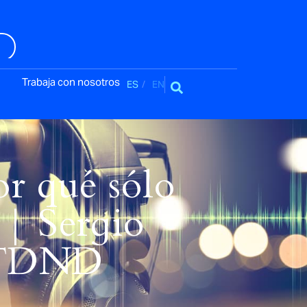
Trabaja con nosotros
ES
EN
or qué sólo
 | Sergio
n TDND