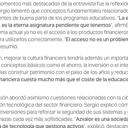
omentos más destacados de la entrevista fue la reflexió
Sergio lamentó que conceptos fundamentales relacionado
ntes de buena parte de los programas educativos. “
La 
 es la eterna asignatura pendiente que tenemos
”, afirm
ema actual ya no es el acceso a los productos financiero
a utilizarlos correctamente. “
El acceso no es un problem
 resumió.
, mejorar la cultura financiera tendría además un importa
onceptos básicos como el ahorro, la inversión o el int
ias construir patrimonio con el paso de los años y reduc
inanciera cuesta mucho más que el coste de la educaci
ión abordó asimismo cuestiones relacionadas con la cib
ón tecnológica del sector financiero. Sergio explicó cóm
inversiones para reforzar la seguridad de sus sistemas y 
nazas cada vez más sofisticadas. “
Azvalor es una socie
 de tecnología que gestiona activos
”, explicó, destaca