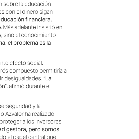
n sobre la educación
s con el dinero sigan
educación financiera,
ó. Más adelante insistió en
s, sino el conocimiento
a, el problema es la
nte efecto social.
erés compuesto permitiría a
ir desigualdades. “
La
ón
”, afirmó durante el
erseguridad y la
o Azvalor ha realizado
proteger a los inversores
dad gestora, pero somos
ndo el papel central que