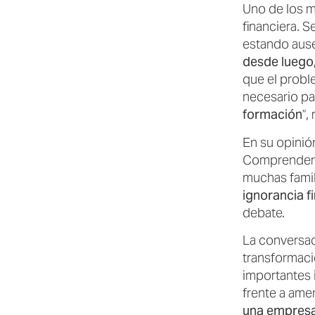
Uno de los m
financiera. 
estando ause
desde luego,
que el probl
necesario par
formación
”,
En su opinión
Comprender c
muchas famil
ignorancia f
debate.
La conversac
transformaci
importantes 
frente a ame
una empresa